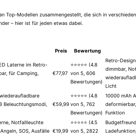
l an Top-Modellen zusammengestellt, die sich in verschied
er – hier ist für jeden etwas dabei.
Preis
Bewertung
Retro-Design
D Laterne im Retro-
⭐⭐⭐⭐⭐ (4.8
dimmbar, No
ar, für Camping,
€77,97
von 5, 606
wiederauflad
Bewertungen)
Licht
wiederaufladbare
⭐⭐⭐⭐⭐ (4.8
10000 mAh A
8 Beleuchtungsmodi,
€59,99
von 5, 762
deformierbar
Bewertungen)
Funktion
ne, Notfallleuchte
⭐⭐⭐⭐⭐ (4.5
Budgetfreund
Angeln, SOS, Ausfälle
€19,99
von 5, 2822
Ladefunktio