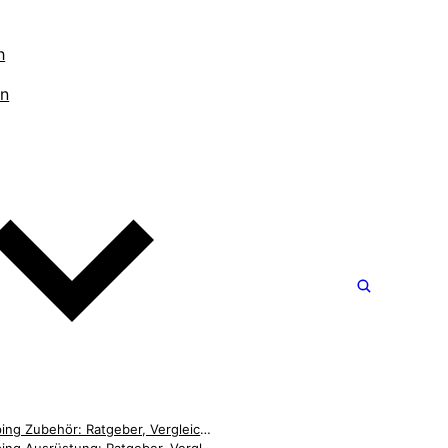
h
en
Camping Zubehör: Ratgeber, Vergleiche & Empfehlungen [2026]