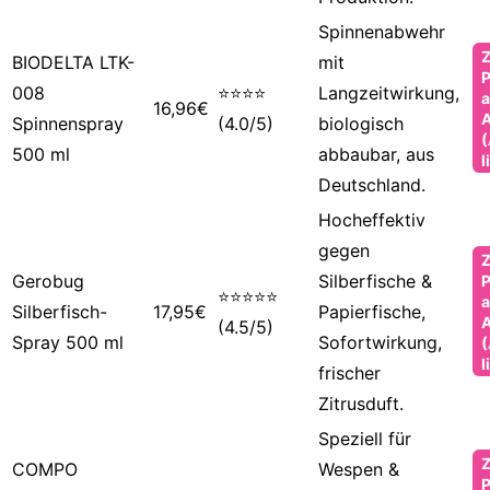
Spinnenabwehr
BIODELTA LTK-
mit
P
008
⭐⭐⭐⭐
Langzeitwirkung,
a
16,96€
Spinnenspray
(4.0/5)
biologisch
(
500 ml
abbaubar, aus
l
Deutschland.
Hocheffektiv
gegen
Gerobug
Silberfische &
P
⭐⭐⭐⭐⭐
a
Silberfisch-
17,95€
Papierfische,
(4.5/5)
Spray 500 ml
Sofortwirkung,
(
l
frischer
Zitrusduft.
Speziell für
COMPO
Wespen &
P