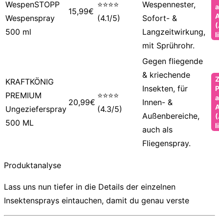
WespenSTOPP
⭐⭐⭐⭐
Wespennester,
a
15,99€
Wespenspray
(4.1/5)
Sofort- &
(
500 ml
Langzeitwirkung,
l
mit Sprührohr.
Gegen fliegende
& kriechende
KRAFTKÖNIG
Insekten, für
P
PREMIUM
⭐⭐⭐⭐
a
20,99€
Innen- &
Ungezieferspray
(4.3/5)
Außenbereiche,
(
500 ML
l
auch als
Fliegenspray.
Produktanalyse
Lass uns nun tiefer in die Details der einzelnen
Insektensprays
eintauchen, damit du genau verste