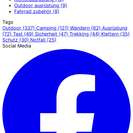
Outdoor ausrüstung
(9)
Fahrrad zubehör
(8)
Tags
Outdoor
(337)
Camping
(121)
Wandern
(82)
Ausrüstung
(72)
Test
(49)
Sicherheit
(47)
Trekking
(44)
Klettern
(35)
Schutz
(30)
Notfall
(25)
Social Media