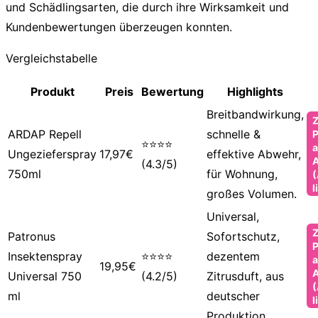
und Schädlingsarten, die durch ihre Wirksamkeit und
Kundenbewertungen überzeugen konnten.
Vergleichstabelle
Produkt
Preis
Bewertung
Highlights
Breitbandwirkung,
ARDAP Repell
schnelle &
P
⭐⭐⭐⭐
a
Ungezieferspray
17,97€
effektive Abwehr,
(4.3/5)
750ml
für Wohnung,
(
l
großes Volumen.
Universal,
Patronus
Sofortschutz,
P
Insektenspray
⭐⭐⭐⭐
dezentem
a
19,95€
Universal 750
(4.2/5)
Zitrusduft, aus
(
ml
deutscher
l
Produktion.