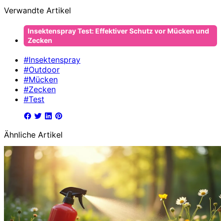
Verwandte Artikel
Insektenspray Test: Effektiver Schutz vor Mücken und
Zecken
#Insektenspray
#Outdoor
#Mücken
#Zecken
#Test
Ähnliche Artikel