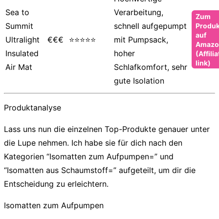
Sea to
Verarbeitung,
Zum
Summit
schnell aufgepumpt
Produk
auf
Ultralight
€€€
⭐⭐⭐⭐⭐
mit Pumpsack,
Amazo
Insulated
hoher
(Affilia
link)
Air Mat
Schlafkomfort, sehr
gute Isolation
Produktanalyse
Lass uns nun die einzelnen Top-Produkte genauer unter
die Lupe nehmen. Ich habe sie für dich nach den
Kategorien “Isomatten zum Aufpumpen=” und
“Isomatten aus Schaumstoff=” aufgeteilt, um dir die
Entscheidung zu erleichtern.
Isomatten zum Aufpumpen