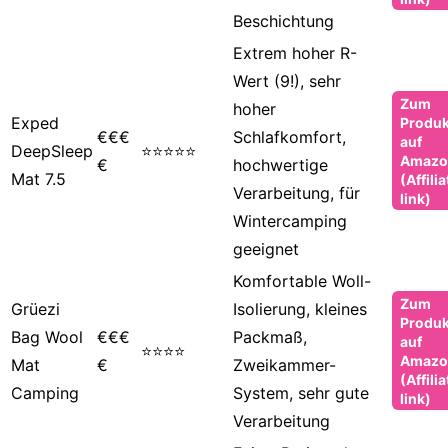
Beschichtung
Extrem hoher R-
Wert (9!), sehr
Zum
hoher
Exped
Produk
€€€
Schlafkomfort,
auf
DeepSleep
⭐⭐⭐⭐⭐
Amazo
€
hochwertige
Mat 7.5
(Affilia
Verarbeitung, für
link)
Wintercamping
geeignet
Komfortable Woll-
Zum
Grüezi
Isolierung, kleines
Produk
Bag Wool
€€€
Packmaß,
auf
⭐⭐⭐⭐
Amazo
Mat
€
Zweikammer-
(Affilia
Camping
System, sehr gute
link)
Verarbeitung