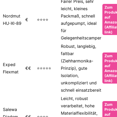
Fairer Preis, sehr
Zum
leicht, kleines
Produk
Nordmut
Packmaß, schnell
auf
€
⭐⭐⭐⭐
Amazo
HU-XI-89
aufgepumpt, ideal
(Affilia
für
link)
Gelegenheitscamper
Robust, langlebig,
faltbar
Zum
(Ziehharmonika-
Produk
Exped
auf
€€
⭐⭐⭐⭐⭐
Prinzip), gute
Amazo
Flexmat
Isolation,
(Affilia
link)
unkompliziert und
schnell einsatzbereit
Leicht, robust
Zum
verarbeitet, hohe
Salewa
Produk
Materialflexibilität,
auf
Diadem
€€
⭐⭐⭐⭐