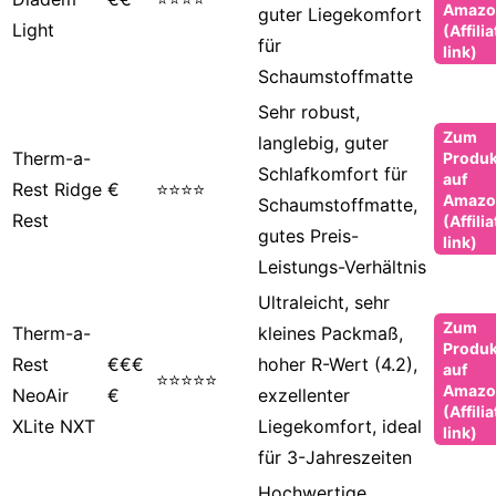
Amazo
guter Liegekomfort
Light
(Affilia
für
link)
Schaumstoffmatte
Sehr robust,
Zum
langlebig, guter
Therm-a-
Produk
Schlafkomfort für
auf
Rest Ridge
€
⭐⭐⭐⭐
Amazo
Schaumstoffmatte,
Rest
(Affilia
gutes Preis-
link)
Leistungs-Verhältnis
Ultraleicht, sehr
Zum
Therm-a-
kleines Packmaß,
Produk
Rest
€€€
hoher R-Wert (4.2),
auf
⭐⭐⭐⭐⭐
Amazo
NeoAir
€
exzellenter
(Affilia
XLite NXT
Liegekomfort, ideal
link)
für 3-Jahreszeiten
Hochwertige