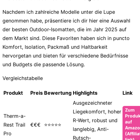
Nachdem ich zahlreiche Modelle unter die Lupe
genommen habe, präsentiere ich dir hier eine Auswahl
der besten
Outdoor-Isomatten
, die im Jahr 2025 auf
dem Markt sind. Diese Favoriten haben sich in puncto
Komfort, Isolation, Packmaß und Haltbarkeit
hervorgetan und bieten für verschiedene Bedürfnisse
und Budgets die passende Lösung.
Vergleichstabelle
Produkt
Preis
Bewertung
Highlights
Link
Ausgezeichneter
Zum
Liegekomfort, hoher
Therm-a-
Produk
R-Wert, robust und
auf
Rest Trail
€€€
⭐⭐⭐⭐⭐
Amazo
langlebig, Anti-
Pro
(Affilia
Rutsch-
link)