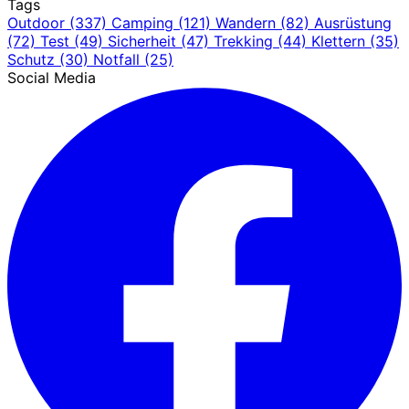
Tags
Outdoor
(337)
Camping
(121)
Wandern
(82)
Ausrüstung
(72)
Test
(49)
Sicherheit
(47)
Trekking
(44)
Klettern
(35)
Schutz
(30)
Notfall
(25)
Social Media